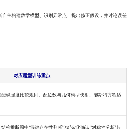
者自主构建数学模型、识别异常点、提出修正假设，并讨论误差
对应题型训练重点
练（如酸碱强度比较规则、配位数与几何构型映射、能斯特方程适
：结构推断题中‘氢键存在性判断’‘sp³杂化确认’‘对称性分析’各