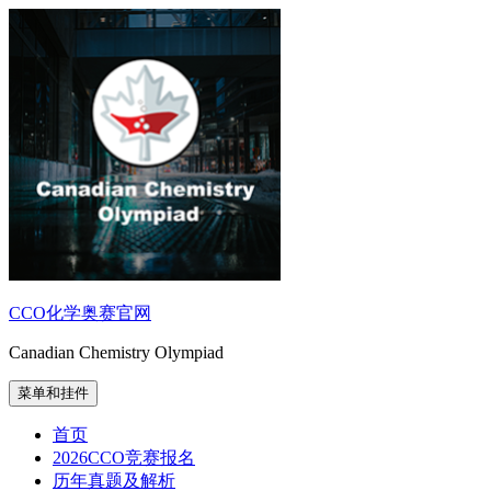
跳
至
内
容
CCO化学奥赛官网
Canadian Chemistry Olympiad
菜单和挂件
首页
2026CCO竞赛报名
历年真题及解析