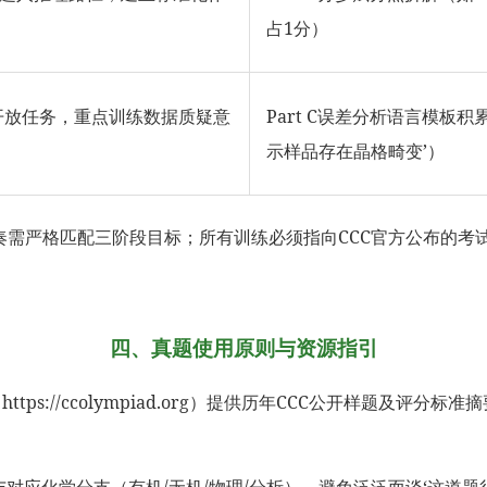
占1分）
C开放任务，重点训练数据质疑意
Part C误差分析语言模板
示样品存在晶格畸变’）
备赛节奏需严格匹配三阶段目标；所有训练必须指向CCC官方公布
四、真题使用原则与资源指引
://ccolympiad.org）提供历年CCC公开样题及评分标准
与对应化学分支（有机/无机/物理/分析），避免泛泛而谈‘这道题很难