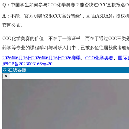
Q：
中国学生如何参与CCO化学奥赛？能否绕过CCC直接报名C
A：
不能。官方明确‘仅限CCC高分晋级’，且‘由ASDAN / 
官网公布。
CCO化学奥赛的价值，不在于一张证书，而在于通过CCC三
药学等专业的课程学习与科研入门中，已被多位往届获奖者验
发
标
2026年6月16日
2026年6月16日
2026赛季
、
CCO化学奥赛
、
国际
布
签
沪ICP备2023003166号-20
于
💬
在线客服
✕