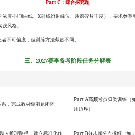
Part C：综合探究题
学浓度-时间曲线、X射线衍射峰位、质谱碎片丰度），要求参赛
实践风格。
辨——三者不可偏废，但训练方法截然不同。
三、2027赛季备考阶段任务分解表
Part A高频考点归类训
体系，完成教材级例题闭环
用边界）
还原命题人推理路径，建立标准化作
Part B分步赋分点拆解（如