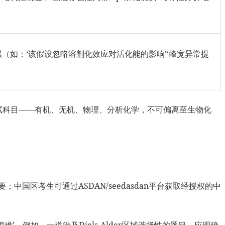
积累（如：‘该假设忽略溶剂化效应对活化能的影响’‘峰宽异常提
的考试科目——有机、无机、物理、分析化学，不可偏离至生物化
摘要；中国区考生可通过ASDAN/seedasdan平台获取经授权的中
’。例如，一道涉及Diels-Alder区域选择性的题目，应明确