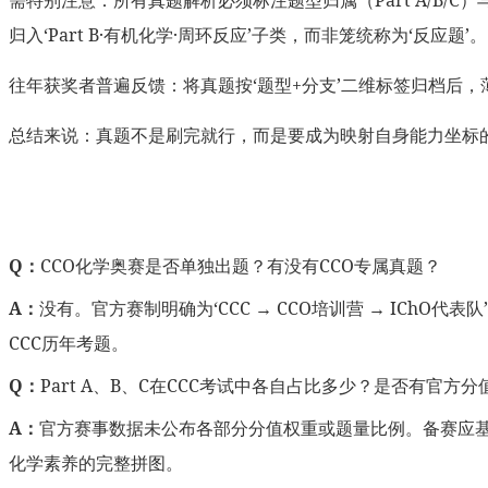
归入‘Part B·有机化学·周环反应’子类，而非笼统称为‘反应题’。
往年获奖者普遍反馈：将真题按‘题型+分支’二维标签归档后
总结来说：真题不是刷完就行，而是要成为映射自身能力坐标
Q：
CCO化学奥赛是否单独出题？有没有CCO专属真题？
A：
没有。官方赛制明确为‘CCC → CCO培训营 → ICh
CCC历年考题。
Q：
Part A、B、C在CCC考试中各自占比多少？是否有官方
A：
官方赛事数据未公布各部分分值权重或题量比例。备赛应基于能
化学素养的完整拼图。