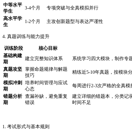
中等水平
3-4个月
专项突破与全真模拟并行
学生
高水平学
1-2个月
主攻创新题型与表达严谨性
生
4. 真题训练与能力提升
训练阶段
核心目标
基础构建
建立完整知识体系
系统学习四大模块，制作专
期
真题攻坚
掌握命题规律与解题
精练近5-10年真题，按模
期
技巧
模拟冲刺
培养时间管理与应试
每周进行2-3次严格的全真模
期
心态
错题分析
查漏补缺，避免重复
建立详细的错题本，分类记
期
错误
时间不足
1. 考试形式与基本规则