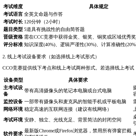
考试维度
具体规定
考试语言
全英文命题与作答
考试时长
120分钟（2小时）
题目类型
5道具有挑战性的自由简答题
晋级资格
需在CCC竞赛中获得金奖、银奖、铜奖或区域优秀奖
评分标准
知识深度(40%)、逻辑严谨性(30%)、计算准确性(20%
2. 线上考试设备要求（如选择线上考试形式）
CCO竞赛提供线下考点和线上考试两种形式。若选择线上考试
设备类型
具体要求
主考试设
带有高清摄像头的笔记本电脑或台式电脑
备
监控设备
一部带有摄像头和麦克风的智能手机或平板电脑
网络环境
稳定高速的互联网连接（建议有线网络）
考试环境
安静、独立、光线充足、背景简洁的封闭空间
最新版Chrome或Firefox浏览器，禁用所有弹窗拦截
软件要求