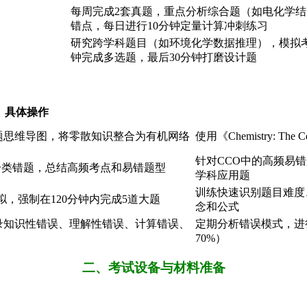
每周完成2套真题，重点分析综合题（如电化学
错点，每日进行10分钟定量计算冲刺练习
研究跨学科题目（如环境化学数据推理），模拟考
钟完成多选题，最后30分钟打磨设计题
具体操作
题思维导图，将零散知识整合为有机网络
使用《Chemistry: T
针对CCO中的高频易
块分类错题，总结高频考点和易错题型
学科应用题
训练快速识别题目难度
拟，强制在120分钟内完成5道大题
念和公式
录知识性错误、理解性错误、计算错误、
定期分析错误模式，进
70%）
二、考试设备与材料准备