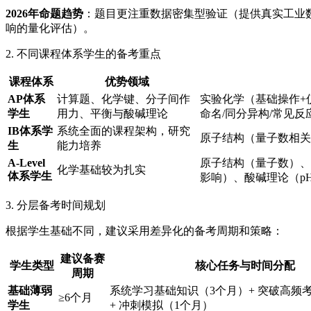
2026年命题趋势
：题目更注重数据密集型验证（提供真实工业
响的量化评估）。
2. 不同课程体系学生的备考重点
课程体系
优势领域
AP体系
计算题、化学键、分子间作
实验化学（基础操作+仪
学生
用力、平衡与酸碱理论
命名/同分异构/常见反
IB体系学
系统全面的课程架构，研究
原子结构（量子数相关
生
能力培养
A-Level
原子结构（量子数）、
化学基础较为扎实
体系学生
影响）、酸碱理论（p
3. 分层备考时间规划
根据学生基础不同，建议采用差异化的备考周期和策略：
建议备赛
学生类型
核心任务与时间分配
周期
基础薄弱
系统学习基础知识（3个月）+ 突破高频
≥6个月
学生
+ 冲刺模拟（1个月）