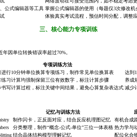
试
网络波动在可接受范围内，如不稳定考虑
、公式编辑器等工具
掌握公式编辑器的使用（每题仅3次修改机
试
体验真实考试流程，预估时间分配，调整
三、核心能力专项训练
近年因单位转换错误率超过70%。
专项训练方法
日进行10分钟单位换算专项练习，制作常见单位换算表
达到1
有练习计算均强制保留三位有效数字，标注计算步骤
养成
步书写计算过程，标注关键中间结果，避免心算复杂表达式
减少
记忆与训练方法
istry
制作闪卡，正反面对应，结合反应机理图记忆
有机合成
mbers
分类整理，制作“概念-公式-单位”三位一体表格
热力学与
litting
结合晶体结构模型理解记忆
配位化合