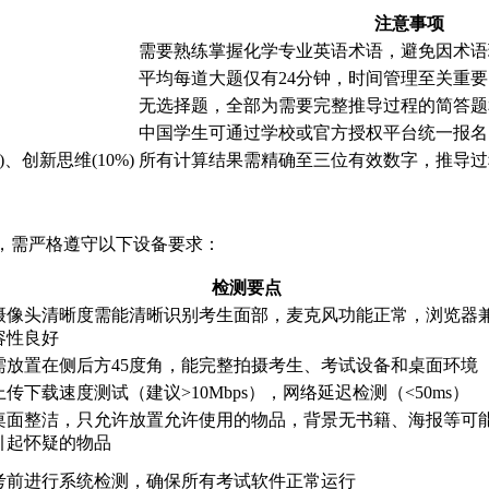
注意事项
需要熟练掌握化学专业英语术语，避免因术语
平均每道大题仅有24分钟，时间管理至关重要
无选择题，全部为需要完整推导过程的简答题
中国学生可通过学校或官方授权平台统一报名
)、创新思维(10%)
所有计算结果需精确至三位有效数字，推导过
，需严格遵守以下设备要求：
检测要点
摄像头清晰度需能清晰识别考生面部，麦克风功能正常，浏览器
容性良好
需放置在侧后方45度角，能完整拍摄考生、考试设备和桌面环境
上传下载速度测试（建议>10Mbps），网络延迟检测（<50ms）
桌面整洁，只允许放置允许使用的物品，背景无书籍、海报等可
引起怀疑的物品
考前进行系统检测，确保所有考试软件正常运行