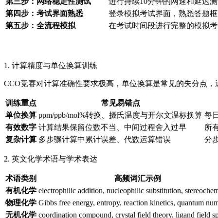
第三步：网络稳定性测试
进行持续10分钟的网速和延迟测
第四步：考试界面熟悉
登录模拟考试界面，熟悉答题框
第五步：全流程模拟
在考试时间段进行完整的模拟考
1. 计算精度与单位换算训练
CCO竞赛对计算准确性要求极高，单位换算是常见的失分点，
训练重点
常见易错点
单位换算
ppm/ppb/mol%转换、摄氏温度与开尔文温标换算
每
有效数字
计算结果保留位数不当、中间过程舍入过早
所
复杂计算
多步骤计算中累计误差、代数运算错误
分
2. 英文化学术语与学术表达
术语类别
高频词汇示例
有机化学
electrophilic addition, nucleophilic substitution, stereochem
物理化学
Gibbs free energy, entropy, reaction kinetics, quantum nu
无机化学
coordination compound, crystal field theory, ligand field sp