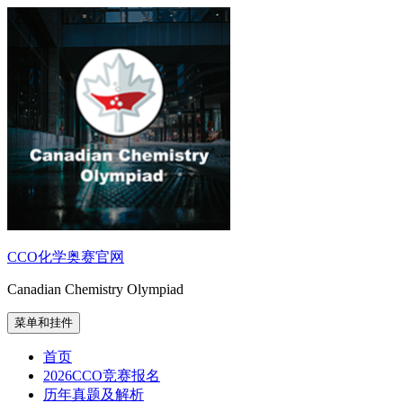
跳
至
内
容
CCO化学奥赛官网
Canadian Chemistry Olympiad
菜单和挂件
首页
2026CCO竞赛报名
历年真题及解析