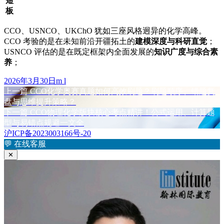
短
板
CCO、USNCO、UKChO 犹如三座风格迥异的化学高峰。
CCO 考验的是在未知前沿开疆拓土的
建模深度与科研直觉
；
USNCO 评估的是在既定框架内全面发展的
知识广度与综合素
养
；
发
作
2026年3月30日
m l
布
上
者
上一篇
CCO化学奥赛真题如何高效刷题？刷题顺序、错题复
文
于
篇
盘与思维提升策略？
章
文
下
下一篇
CCO物理化学版块核心考点精讲！公式运用、计算题
章：
篇
型与易错点规避一文全
导
文
沪ICP备2023003166号-20
航
章：
💬
在线客服
✕