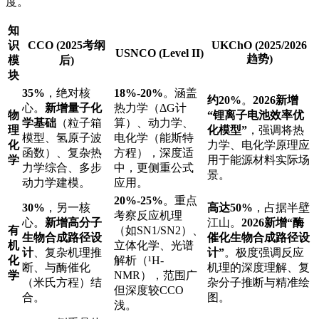
度。
知
识
CCO (2025考纲
UKChO (2025/2026
USNCO (Level II)
趋势)
模
后)
块
35%
，绝对核
18%-20%
。涵盖
约20%
。
2026新增
心。
新增量子化
热力学（ΔG计
物
“锂离子电池效率优
学基础
（粒子箱
算）、动力学、
理
化模型”
，强调将热
模型、氢原子波
电化学（能斯特
化
力学、电化学原理应
函数）、复杂热
方程），深度适
学
用于能源材料实际场
力学综合、多步
中，更侧重公式
景。
动力学建模。
应用。
20%-25%
。重点
30%
，另一核
高达50%
，占据半壁
考察反应机理
心。
新增高分子
江山。
2026新增“酶
有
（如SN1/SN2）、
生物合成路径设
催化生物合成路径设
机
立体化学、光谱
计
、复杂机理推
计”
。极度强调反应
化
解析（¹H-
断、与酶催化
机理的深度理解、复
学
NMR），范围广
（米氏方程）结
杂分子推断与精准绘
但深度较CCO
合。
图。
浅。