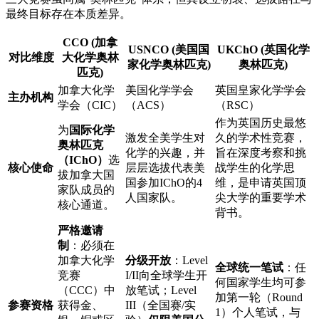
最终目标存在本质差异。
CCO (加拿
USNCO (美国国
UKChO (英国化学
对比维度
大化学奥林
家化学奥林匹克)
奥林匹克)
匹克)
加拿大化学
美国化学学会
英国皇家化学学会
主办机构
学会（CIC）
（ACS）
（RSC）
作为英国历史最悠
为
国际化学
激发全美学生对
久的学术性竞赛，
奥林匹克
化学的兴趣，并
旨在深度考察和挑
（IChO）
选
核心使命
层层选拔代表美
战学生的化学思
拔加拿大国
国参加IChO的4
维，是申请英国顶
家队成员的
人国家队。
尖大学的重要学术
核心通道。
背书。
严格邀请
制
：必须在
加拿大化学
分级开放
：Level
全球统一笔试
：任
竞赛
I/II向全球学生开
何国家学生均可参
（CCC）中
放笔试；Level
加第一轮（Round
参赛资格
获得金、
III（全国赛/实
1）个人笔试，与