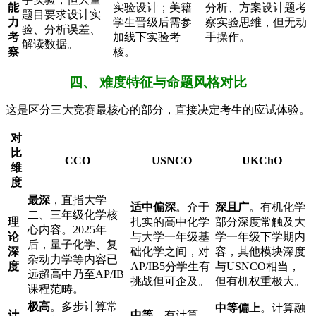
能
实验设计；美籍
分析、方案设计题考
题目要求设计实
力
学生晋级后需参
察实验思维，但无动
验、分析误差、
考
加线下实验考
手操作。
解读数据。
察
核。
四、 难度特征与命题风格对比
这是区分三大竞赛最核心的部分，直接决定考生的应试体验。
对
比
CCO
USNCO
UKChO
维
度
最深
，直指大学
适中偏深
。介于
深且广
。有机化学
二、三年级化学核
理
扎实的高中化学
部分深度常触及大
心内容。2025年
论
与大学一年级基
学一年级下学期内
后，量子化学、复
深
础化学之间，对
容，其他模块深度
杂动力学等内容已
度
AP/IB5分学生有
与USNCO相当，
远超高中乃至AP/IB
挑战但可企及。
但有机权重极大。
课程范畴。
极高
。多步计算常
中等偏上
。计算融
计
中等
。有计算