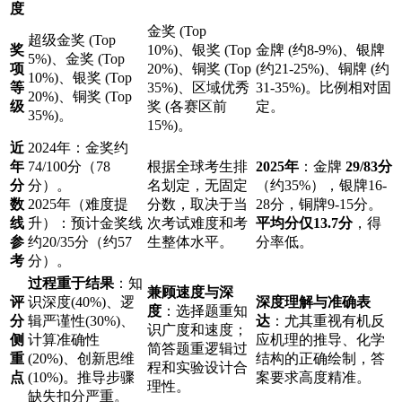
度
金奖 (Top
超级金奖 (Top
奖
10%)、银奖 (Top
金牌 (约8-9%)、银牌
5%)、金奖 (Top
项
20%)、铜奖 (Top
(约21-25%)、铜牌 (约
10%)、银奖 (Top
等
35%)、区域优秀
31-35%)。比例相对固
20%)、铜奖 (Top
级
奖 (各赛区前
定。
35%)。
15%)。
近
2024年：金奖约
年
74/100分（78
根据全球考生排
2025年
：金牌
29/83分
分
分）。
名划定，无固定
（约35%），银牌16-
数
2025年（难度提
分数，取决于当
28分，铜牌9-15分。
线
升）：预计金奖线
次考试难度和考
平均分仅13.7分
，得
参
约20/35分（约57
生整体水平。
分率低。
考
分）。
过程重于结果
：知
兼顾速度与深
评
识深度(40%)、逻
深度理解与准确表
度
：选择题重知
分
辑严谨性(30%)、
达
：尤其重视有机反
识广度和速度；
侧
计算准确性
应机理的推导、化学
简答题重逻辑过
重
(20%)、创新思维
结构的正确绘制，答
程和实验设计合
点
(10%)。推导步骤
案要求高度精准。
理性。
缺失扣分严重。