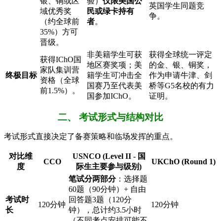
银、铜或区
验）
仅限美国公
英国学生同题竞
域优秀奖
民或绿卡持有
争。
（约全球前
者
。
35%）方可
晋级。
非美籍学生可获
获得全球统一评定
获得IChO国
地区赛奖项；美
的金、银、铜奖，
家队集训营
终极目标
籍学生可冲击全
作为申请牛津、剑
资格（全球
国赛乃至代表美
桥等G5名校的有力
前1.5%）。
国参加IChO。
证明。
二、 考试形式与结构对比
考试形式直接决定了备赛策略和临场发挥的重点。
对比维
USNCO (Level II - 国
CCO
UKChO (Round 1)
度
际生主要参与级别)
笔试分两部分
：选择题
60题（90分钟）+ 自由
考试时
回答题3题（120分
120分钟
120分钟
长
钟），总计约3.5小时
（不同考点安排可能不