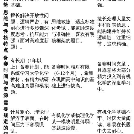
势
基础。
强。
思
擅长解决开放性问
维
擅长处理大量文
题，逻辑严密，有
思维敏捷，适应标准
与
本和图表信息，
耐心进行多步骤深
化考试，能兼顾速度
性
能构建并维持长
度思考，抗压能力
与准确性，喜欢有明
格
逻辑链，注重细
强（面对高难度新
确框架的题目。
特
节，追求精确。
题）。
点
备
有长期（1年以
赛
备赛时间充足，
上）备赛计划，能
备赛时间相对有限
时
且愿意将大部分
系统学习大学化学
（6-12个月），希望
间
精力投入到有机
教材，有精力钻研
在巩固高中知识的基
与
化学的深度学习
高难度真题和模拟
础上进行拔高。
资
中。
题。
源
需
要
计算粗心、理论理
有机化学基础不
规
有机化学或物理化学
解浮于表面、在时
牢、讨厌大量阅
避
某一模块明显薄弱，
间压力下容易慌
读、容易在长题
的
答题速度慢。
乱。
中失去耐心。