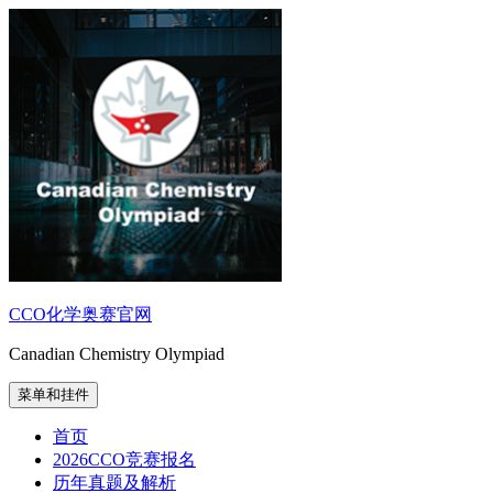
跳
至
内
容
CCO化学奥赛官网
Canadian Chemistry Olympiad
菜单和挂件
首页
2026CCO竞赛报名
历年真题及解析