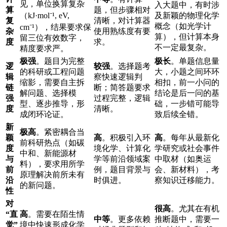
见，单位换算复杂
入大题中，有时涉
算
题，但步骤相对
（kJ·mol⁻¹, eV,
及新颖的物理化学
复
清晰，对计算器
概念（如光学计
cm⁻¹），结果要求保
杂
使用熟练度有要
算），但计算本身
留三位有效数字，
度
求。
不一定最复杂。
精度要求严。
极强
。题目为完整
极长
。单题信息量
逻
较强
。选择题考
的科研或工程问题
大，小题之间环环
辑
察快速逻辑判
缩影，需要自主拆
相扣，前一小问的
链
断；简答题要求
解问题、选择模
结论是后一问的基
强
过程完整，逻辑
型、逐步推导，形
础，一步错可能导
度
清晰。
成闭环论证。
致后续全错。
新
极高
。紧密耦合当
颖
高
。积极引入环
高
。每年从最新化
前科研热点（如碳
度
境化学、计算化
学研究或社会事件
中和、新能源材
与
学等前沿领域案
中取材（如奥运
料），要求用所学
前
例，题目背景与
会、新材料），考
原理解决前所未有
沿
时俱进。
察知识迁移能力。
的新问题。
性
对
很高
。尤其在有机
“直
高
。需要在陌生情
中等
。更多依赖
推断题中，需要一
觉”
境中快速形成化学