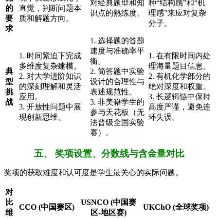
对经典题型和知
种“结构感”和“机
的
直觉，判断问题本
识点的熟练度。
理感”来应对复杂
要
质和解题方向。
分子。
求
1. 选择题的答题
速度与准确率平
1. 时间紧迫下完成
1. 在有限时间内处
衡。
多维度复杂建模。
理海量题目信息。
典
2. 简答题中实验
2. 对大学进阶知识
2. 有机化学部分的
型
设计的合理性与
的深刻理解和灵活
绝对深度和权重。
挑
表述规范性。
应用。
3. 长逻辑链中保持
战
3. 非美籍学生的
3. 开放性问题中展
高度严谨，避免连
参与天花板（无
现创新思维。
环失误。
法晋级全国实验
赛）。
五、 奖项设置、分数线与含金量对比
奖项的获取难度和认可度是学生最关心的实际问题。
对
比
USNCO (中国赛
CCO (中国赛区)
UKChO (全球奖项)
维
区-地区赛)