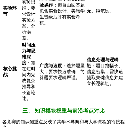
实验思
验操作
；但自由回答题
实验环
维，要
包含实验设计。美籍学
无
。纯笔试。
节
求设计
生晋级后才有实验考
实验方
核。
案、分
析误
差。
时间压
力与思
维深
信息处理与逻辑
度
：需
广度与速度
：选择题量
链
：题目篇幅长、
核心挑
在短时
大，要求快速准确；简
信息密集，需快速
战
间内完
答题要求逻辑严谨。
提取关键信息并建
成复杂
立长逻辑链。
推导和
长篇论
述。
三、 知识模块权重与前沿考点对比
各竞赛的知识侧重点反映了其学术导向和与大学课程的衔接程