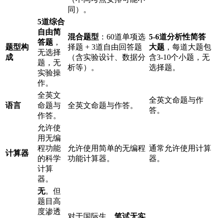
同）。
5道综合
自由简
混合题型
：60道单项选
5-6道分析性简答
答题
，
题型构
择题 + 3道自由回答题
大题
，每道大题包
无选择
成
（含实验设计、数据分
含3-10个小题，无
题，无
析等）。
选择题。
实验操
作。
全英文
全英文命题与作
语言
命题与
全英文命题与作答。
答。
作答。
允许使
用无编
程功能
允许使用简单的无编程
通常允许使用计算
计算器
的科学
功能计算器。
器。
计算
器。
无
。但
题目高
度渗透
对于国际生，
笔试无实