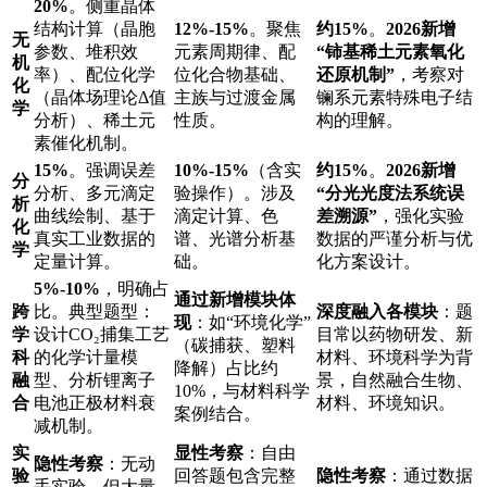
20%
。侧重晶体
结构计算（晶胞
12%-15%
。聚焦
约15%
。
2026新增
无
参数、堆积效
元素周期律、配
“铈基稀土元素氧化
机
率）、配位化学
位化合物基础、
还原机制”
，考察对
化
（晶体场理论Δ值
主族与过渡金属
镧系元素特殊电子结
学
分析）、稀土元
性质。
构的理解。
素催化机制。
15%
。强调误差
10%-15%
（含实
约15%
。
2026新增
分
分析、多元滴定
验操作）。涉及
“分光光度法系统误
析
曲线绘制、基于
滴定计算、色
差溯源”
，强化实验
化
真实工业数据的
谱、光谱分析基
数据的严谨分析与优
学
定量计算。
础。
化方案设计。
5%-10%
，明确占
通过新增模块体
跨
比。典型题型：
深度融入各模块
：题
现
：如“环境化学”
学
设计CO₂捕集工艺
目常以药物研发、新
（碳捕获、塑料
科
的化学计量模
材料、环境科学为背
降解）占比约
融
型、分析锂离子
景，自然融合生物、
10%，与材料科学
合
电池正极材料衰
材料、环境知识。
案例结合。
减机制。
实
显性考察
：自由
隐性考察
：无动
验
回答题包含完整
隐性考察
：通过数据
手实验，但大量