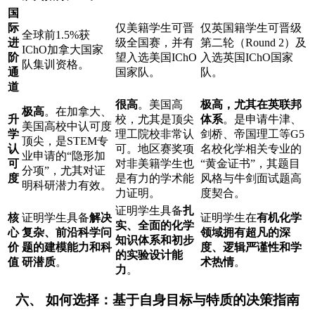
国
际
仅美籍学生可晋
仅英国籍学生可晋级
全球前1.5%获
进
级全国赛，并有
第二轮（Round 2）及
IChO加拿大国家
阶
望入选美国IChO
入选英国IChO国家
队集训资格。
通
国家队。
队。
道
很高
。美国高
极高，尤其在英联邦
极高
。在加拿大、
升
校，尤其是顶尖
体系
。是申请牛津、
美国高校中认可度
学
理工院校非常认
剑桥、帝国理工等G5
顶尖，是STEM专
认
可。地区赛奖项
名校化学相关专业的
业申请的“隐形加
可
对非美籍学生也
“黄金证书”，其题目
分项”，尤其对证
度
是有力的学术能
风格与牛剑面试题高
明科研潜力有效。
力证明。
度契合。
证明学生具备
扎
核
证明学生具备
解决
证明学生在
有机化学
实、全面的化学
心
复杂、前沿科学问
领域拥有超凡的深
知识体系和初步
价
题的建模能力和科
度、逻辑严谨性和学
的实验设计能
值
研潜质
。
术热情
。
力
。
六、 如何选择：基于自身目标与特质的决策指南