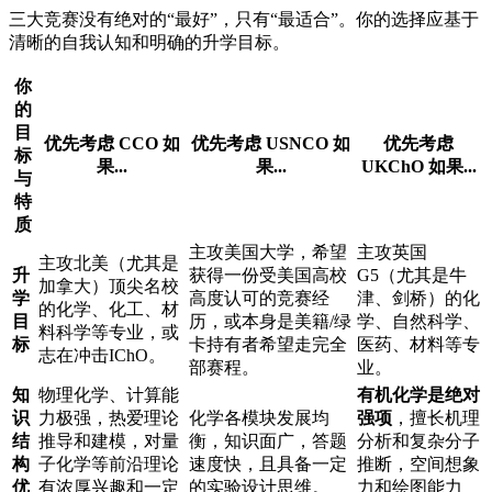
三大竞赛没有绝对的“最好”，只有“最适合”。你的选择应基于
清晰的自我认知和明确的升学目标。
你
的
目
优先考虑 CCO 如
优先考虑 USNCO 如
优先考虑
标
果...
果...
UKChO 如果...
与
特
质
主攻美国大学，希望
主攻英国
主攻北美（尤其是
升
获得一份受美国高校
G5（尤其是牛
加拿大）顶尖名校
学
高度认可的竞赛经
津、剑桥）的化
的化学、化工、材
目
历，或本身是美籍/绿
学、自然科学、
料科学等专业，或
标
卡持有者希望走完全
医药、材料等专
志在冲击IChO。
部赛程。
业。
知
物理化学、计算能
有机化学是绝对
识
力极强，热爱理论
化学各模块发展均
强项
，擅长机理
结
推导和建模，对量
衡，知识面广，答题
分析和复杂分子
构
子化学等前沿理论
速度快，且具备一定
推断，空间想象
优
有浓厚兴趣和一定
的实验设计思维。
力和绘图能力