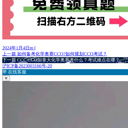
发
作
2024年1月4日
m l
布
上
者
上一篇
如何备考化学奥赛CCO?如何规划CCO考试？
文
于
篇
下
下一篇
CCC/CCO加拿大化学奥赛考什么？考试难点在哪？
章
文
篇
沪ICP备2023003166号-20
章：
文
💬
在线客服
导
章：
✕
航