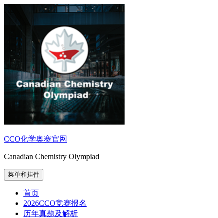
跳
至
内
容
CCO化学奥赛官网
Canadian Chemistry Olympiad
菜单和挂件
首页
2026CCO竞赛报名
历年真题及解析