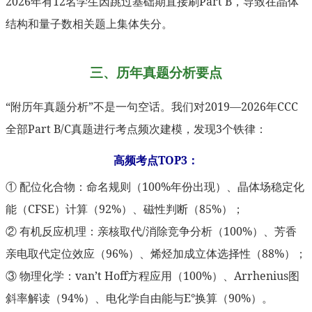
2026年有12名学生因跳过基础期直接刷Part B，导致在晶体
结构和量子数相关题上集体失分。
三、历年真题分析要点
“附历年真题分析”不是一句空话。我们对2019—2026年CCC
全部Part B/C真题进行考点频次建模，发现3个铁律：
高频考点TOP3：
① 配位化合物：命名规则（100%年份出现）、晶体场稳定化
能（CFSE）计算（92%）、磁性判断（85%）；
② 有机反应机理：亲核取代/消除竞争分析（100%）、芳香
亲电取代定位效应（96%）、烯烃加成立体选择性（88%）；
③ 物理化学：van’t Hoff方程应用（100%）、Arrhenius图
斜率解读（94%）、电化学自由能与E°换算（90%）。