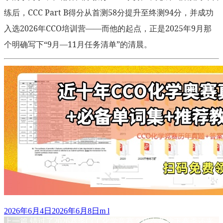
练后，CCC Part B得分从首测58分提升至终测94分，并成功
入选2026年CCO培训营——而他的起点，正是2025年9月那
个明确写下“9月—11月任务清单”的清晨。
发
作
2026年6月4日
2026年6月8日
m l
布
上
者
上一篇
错过了2026赛季CCC化学竞赛？现在备战下赛季还来