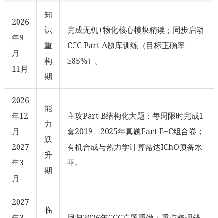
知
2026
识
完成无机+物化核心模块精读；同步启动
年9
重
CCC Part A题库训练（目标正确率
月—
构
≥85%）。
11月
期
2026
能
年12
主攻Part B结构化大题；每周限时完成1
力
月—
套2019—2025年真题Part B+C组合卷；
跃
2027
有机合成与热力学计算需达IChO预备水
升
年3
平。
期
月
2027
临
年3
回归2026年CCC真题重做；重点梳理错