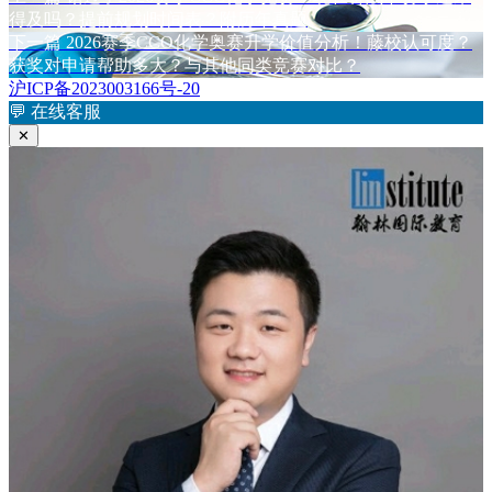
文
于
篇
得及吗？提前规划时间表？附历年真题
章
文
下
下一篇
2026赛季CCO化学奥赛升学价值分析！藤校认可度？
章：
篇
获奖对申请帮助多大？与其他同类竞赛对比？
导
文
沪ICP备2023003166号-20
航
章：
💬
在线客服
✕