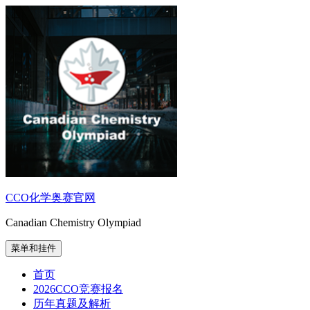
跳
至
内
容
CCO化学奥赛官网
Canadian Chemistry Olympiad
菜单和挂件
首页
2026CCO竞赛报名
历年真题及解析