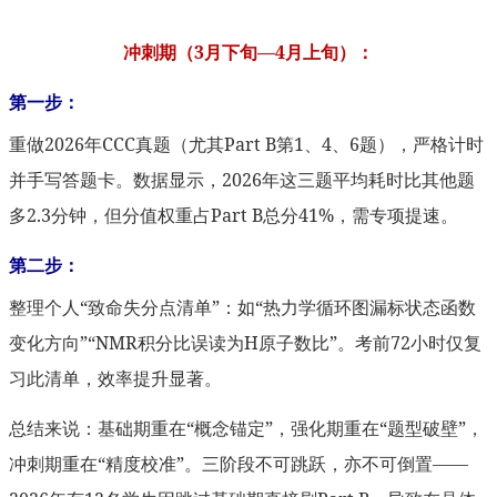
冲刺期（3月下旬—4月上旬）：
第一步：
重做2026年CCC真题（尤其Part B第1、4、6题），严格计时
并手写答题卡。数据显示，2026年这三题平均耗时比其他题
多2.3分钟，但分值权重占Part B总分41%，需专项提速。
第二步：
整理个人“致命失分点清单”：如“热力学循环图漏标状态函数
变化方向”“NMR积分比误读为H原子数比”。考前72小时仅复
习此清单，效率提升显著。
总结来说：基础期重在“概念锚定”，强化期重在“题型破壁”，
冲刺期重在“精度校准”。三阶段不可跳跃，亦不可倒置——