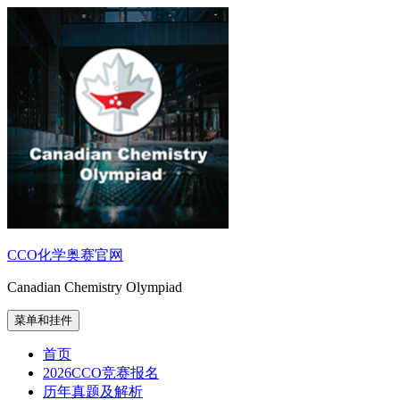
跳
至
内
容
CCO化学奥赛官网
Canadian Chemistry Olympiad
菜单和挂件
首页
2026CCO竞赛报名
历年真题及解析