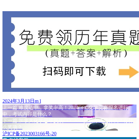
发
作
2024年3月13日
m l
布
上
者
上一篇
难度适中，拿奖率高！2024CCC化学竞赛报名进行
文
于
篇
中，考试内容是什么？
章
文
下
下一篇
加拿大化学思维挑战CCC2024报名方式是什么？有什
章：
篇
么奖项？
导
文
沪ICP备2023003166号-20
航