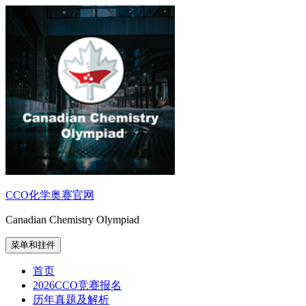
跳
至
内
容
CCO化学奥赛官网
Canadian Chemistry Olympiad
菜单和挂件
首页
2026CCO竞赛报名
历年真题及解析