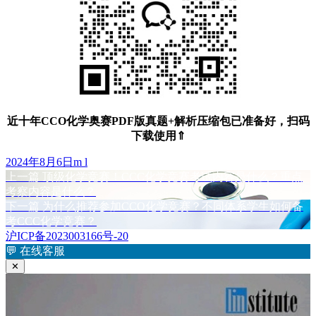
近十年CCO化学奥赛PDF版真题+解析压缩包已准备好，扫码
下载使用⇑
发
作
2024年8月6日
m l
布
上
者
上一篇
顶级化学竞赛！CCC化学竞赛考试内容是什么？重点
文
于
篇
考察内容是什么？
章
文
下
下一篇
为什么推荐参加CCO化学竞赛？不同体系学生如何备
章：
篇
考CCC化学竞赛？
导
文
沪ICP备2023003166号-20
航
章：
💬
在线客服
✕