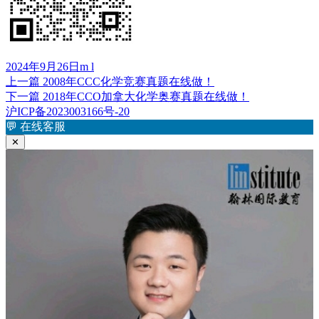
发
作
2024年9月26日
m l
布
上
者
上一篇
2008年CCC化学竞赛真题在线做！
文
于
篇
下
下一篇
2018年CCO加拿大化学奥赛真题在线做！
章
文
篇
沪ICP备2023003166号-20
章：
文
💬
在线客服
导
章：
✕
航