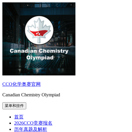
跳
至
内
容
CCO化学奥赛官网
Canadian Chemistry Olympiad
菜单和挂件
首页
2026CCO竞赛报名
历年真题及解析