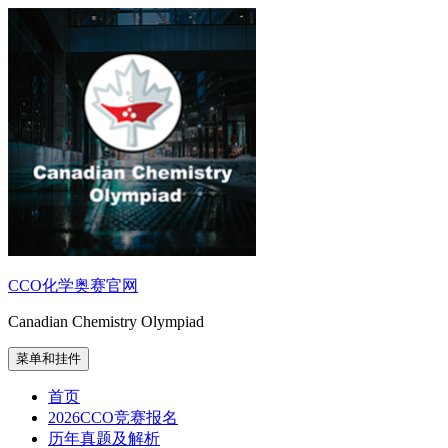
跳
至
内
容
CCO化学奥赛官网
Canadian Chemistry Olympiad
菜单和挂件
首页
2026CCO竞赛报名
历年真题及解析