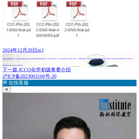
发
作
2024年12月20日
m l
布
上
者
上一篇
2025年CCC化学竞赛时间是？考试内容有哪些？有哪
文
于
篇
些奖项？
章
文
下
下一篇
JCCO化学初级奥赛介绍
章：
篇
沪ICP备2023003166号-20
导
文
💬
在线客服
航
章：
✕