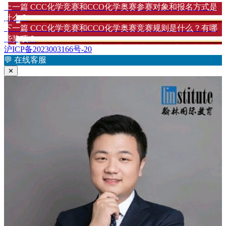
布
上
者
上一篇
CCC化学竞赛和CCO化学奥赛参赛对象和报名方式是
文
于
篇
什么？
章
文
下
下一篇
CCC化学竞赛和CCO化学奥赛竞赛规则是什么？有哪
章：
篇
些奖项？
导
文
沪ICP备2023003166号-20
航
章：
💬
在线客服
✕