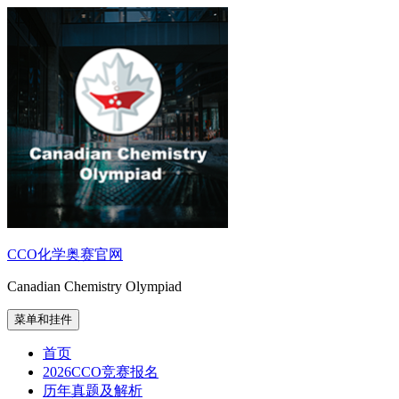
跳
至
内
容
CCO化学奥赛官网
Canadian Chemistry Olympiad
菜单和挂件
首页
2026CCO竞赛报名
历年真题及解析