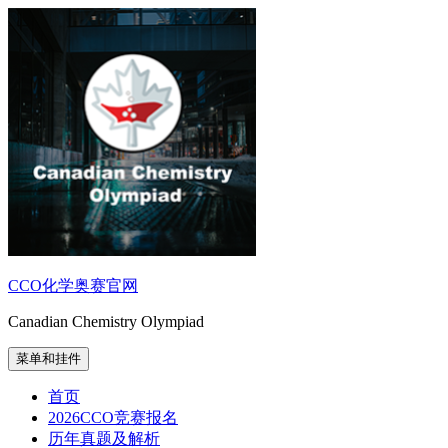
跳
至
内
容
CCO化学奥赛官网
Canadian Chemistry Olympiad
菜单和挂件
首页
2026CCO竞赛报名
历年真题及解析