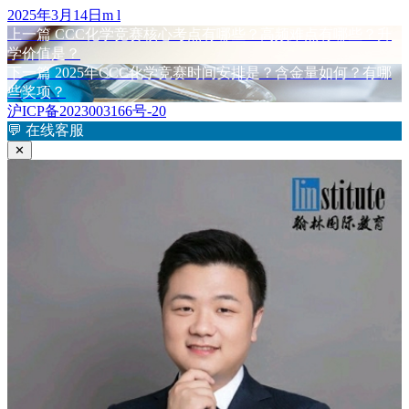
发
作
2025年3月14日
m l
布
上
者
上一篇
CCC化学竞赛核心考点有哪些？高频难点有哪些？升
文
于
篇
学价值是？
章
文
下
下一篇
2025年CCC化学竞赛时间安排是？含金量如何？有哪
章：
篇
些奖项？
导
文
沪ICP备2023003166号-20
航
章：
💬
在线客服
✕