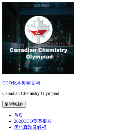
跳
至
内
容
CCO化学奥赛官网
Canadian Chemistry Olympiad
菜单和挂件
首页
2026CCO竞赛报名
历年真题及解析