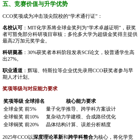
五、竞赛价值与升学优势
CCO奖项成为冲击顶尖院校的“学术通行证”：
​名校认可​
​：MIT化学系将全球金奖列为“学术卓越证明”，获奖
者可豁免部分科研项目审核；多伦多大学为超级金奖得主提供
最高2万加元奖学金。
​科研奠基​
​：30%获奖者本科阶段发表SCI论文，较普通学生高
出27%。
​职业通道​
​：辉瑞、特斯拉等企业优先录用CCO获奖者参与早
期人才计划。
奖项等级与对应能力要求​
​奖项等级​
​全球排名​
​核心能力要求​
全球金奖
前5%
量子化学推导、跨学科方案设计
全球银奖
前10%
复杂动力学建模、合成路径优化
全球铜奖
前20%
晶体结构计算、误差分析精度
2025年CCO以​
​深度理论革新​
​和​
​跨学科整合​
​为核心，将化学竞