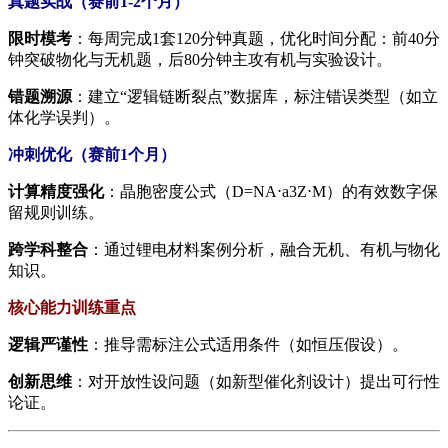
​真题实战（赛前1-2个月）​
​限时模考​
​：每周完成1套120分钟真题，优化时间分配：前40分
钟突破物化与无机题，后80分钟主攻有机与实验设计。
​错题溯源​
​：建立“逻辑链断裂点”数据库，标注错误类型（如立
体化学误判）。
​冲刺优化（赛前1个月）​
​计算精度强化​
​：晶胞密度公式（
D
=
N
A
⋅
a
3
Z
⋅
M
）的有效数字保
留规则训练。
​跨学科整合​
​：通过锂电材料案例分析，融合无机、有机与物化
知识。
​核心能力训练重点​
​逻辑严谨性​
​：推导需标注公式适用条件（如恒压假设）。
​创新思维​
​：对开放性设问题（如新型催化剂设计）提出可行性
论证。