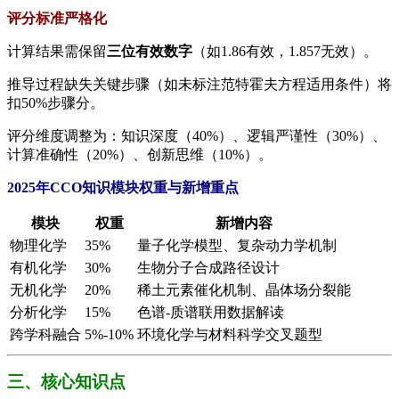
​评分标准严格化​
计算结果需保留​
​三位有效数字​
​（如1.86有效，1.857无效）。
推导过程缺失关键步骤（如未标注范特霍夫方程适用条件）将
扣50%步骤分。
评分维度调整为：知识深度（40%）、逻辑严谨性（30%）、
计算准确性（20%）、创新思维（10%）。
2025年CCO知识模块权重与新增重点​
​模块​
​权重​
​新增内容​
物理化学
35%
量子化学模型、复杂动力学机制
有机化学
30%
生物分子合成路径设计
无机化学
20%
稀土元素催化机制、晶体场分裂能
分析化学
15%
色谱-质谱联用数据解读
跨学科融合
5%-10%
环境化学与材料科学交叉题型
三、核心知识点