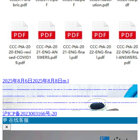
发
作
2025年8月6日
2025年8月8日
m l
布
上
者
上一篇
2025赛季CCO化学竞赛考纲大变动！核心考点有哪
文
于
篇
些？新增题型是？题目难度？附历年真题及答案
章
文
下
下一篇
牛津剑桥为何视CCO化学竞赛证书为化学系"黄金通行
章：
篇
证"？——30天冲刺全球前5%的科学策略
导
文
沪ICP备2023003166号-20
航
章：
💬
在线客服
✕