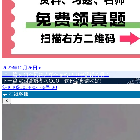
发
作
2023年12月26日
m l
布
上
者
上一篇
如何在同龄人都在卷的CCO中获得奖项？
文
于
篇
下
下一篇
如何高效备考CCO，这份宝典请收好!
章
文
篇
沪ICP备2023003166号-20
章：
文
💬
在线客服
导
章：
✕
航