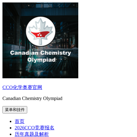
跳
至
内
容
CCO化学奥赛官网
Canadian Chemistry Olympiad
菜单和挂件
首页
2026CCO竞赛报名
历年真题及解析