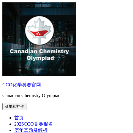
跳
至
内
容
CCO化学奥赛官网
Canadian Chemistry Olympiad
菜单和挂件
首页
2026CCO竞赛报名
历年真题及解析