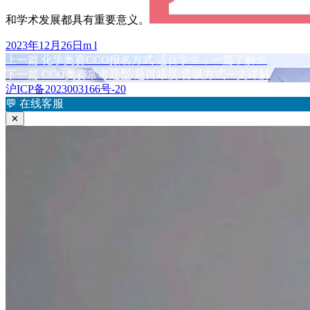
和学术发展都具有重要意义。
发
作
2023年12月26日
m l
布
上
者
上一篇
化学奥赛CCO报名方式/适合学生，一篇了解全
文
于
篇
下
下一篇
CCO奥赛常考题型/题目难度/晋级方式一文详解
章
文
篇
沪ICP备2023003166号-20
章：
文
💬
在线客服
导
章：
✕
航